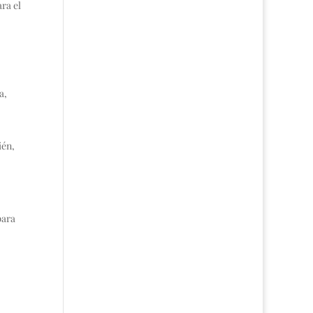
ra el
a,
én,
para