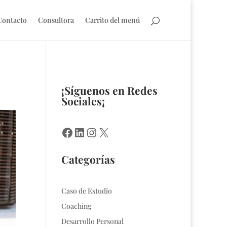
Contacto
Consultora
Carrito del menú
¡Síguenos en Redes
Sociales¡
Facebook
LinkedIn
Instagram
X
Categorías
Caso de Estudio
Coaching
Desarrollo Personal