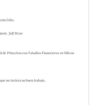
gran éxito.
gocio.
Jeff Bezos
ad de Princeton con Estudios Financieros en Silicon
 que no tuviera un buen trabajo.