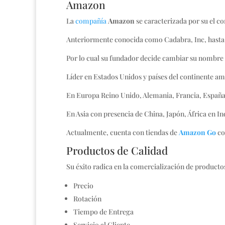
Amazon
La
compañía
Amazon
se caracterizada por su el c
Anteriormente conocida como Cadabra, Inc, hast
Por lo cual su fundador decide cambiar su nombre
Líder en Estados Unidos y países del continente am
En Europa Reino Unido, Alemania, Francia, España, A
En Asia con presencia de China, Japón, África en In
Actualmente, cuenta con tiendas de
Amazon Go
co
Productos de Calidad
Su éxito radica en la comercialización de producto
Precio
Rotación
Tiempo de Entrega
Servicio al Cliente