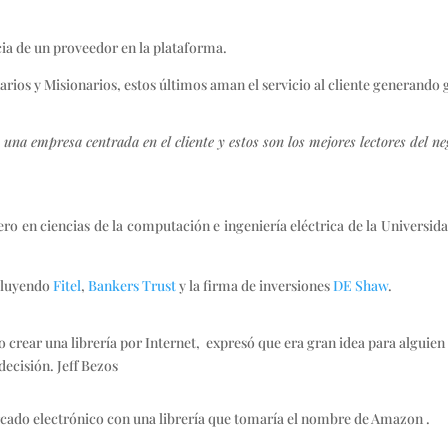
a de un proveedor en la plataforma.
rios y Misionarios, estos últimos aman el servicio al cliente generando 
una empresa centrada en el cliente y estos son los mejores lectores del ne
ro en ciencias de la computación e ingeniería eléctrica de la Universid
cluyendo
Fitel
,
Bankers Trust
y la firma de inversiones
DE Shaw
.
 crear una librería por Internet, expresó que era gran idea para alguien
a decisión. Jeff Bezos
mercado electrónico con una librería que tomaría el nombre de Amazon .