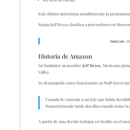
Este último determina notablemente la permanenci
Según Jeff Bezos clasifica a proveedores en Mercena
Amazon
es 
Historia de Amazon
Su fundador su nombre
Jeff Bezos
, Mexicano pione
Valley.
Se desempeñó como funcionario en Wall Street in
Cuando le comente a mi jefe que había decidido
Posteriormente tarde dos días cuando tome l
A partir de 1994 decide trabajar en Seattle en el 